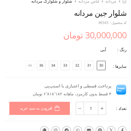
مردانه
لباس مردانه
شلوار و شلوارک مردانه
شلوار جین مردانه
کد محصول :
89345
30,000,000 تومان
رنگ :
آبی
38
36
34
33
32
31
30
سایزها :
پرداخت قسطی و اعتباری با اسنپ‌پی
۴ قسط بدون کارمزد، ماهانه ۶٬۸۱۸٬۱۸۲ تومان
تعداد :
افزودن به سبد خرید