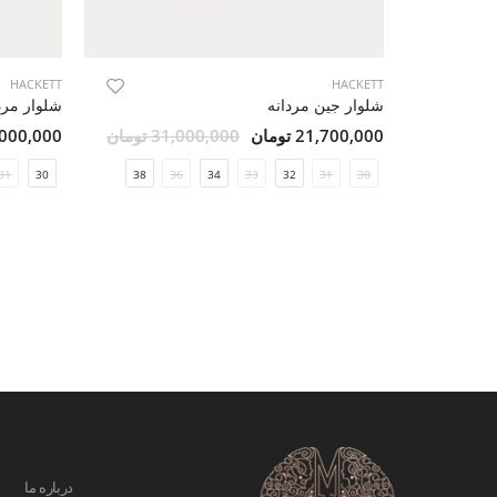
HACKETT
HACKETT
شلوار جین مردانه
شلوار مرد
21,700,000 تومان
31,000,000 تومان
33,000,000 ت
31
30
38
36
34
33
32
31
30
درباره ما