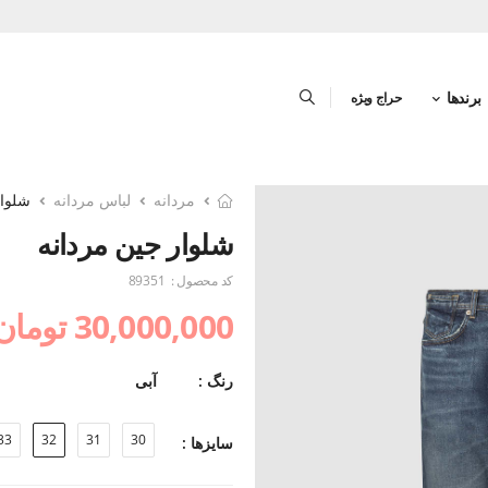
برندها
حراج ویژه
مردانه
لباس مردانه
شلوار
شلوار جین مردانه
کد محصول :
89351
30,000,000 تومان
رنگ :
آبی
33
32
31
30
سایزها :