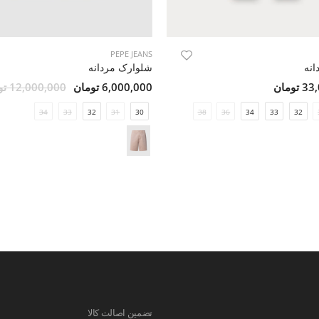
PEPE JEANS
انه
شلوارک مردانه
ومان
6,000,000 تومان
12,000,000 تومان
34
33
32
31
30
38
36
34
33
32
تضمین اصالت کالا