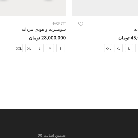
HACKETT
نه
سویشرت و هودی مردانه
ومان
28,000,000 تومان
XXL
XL
L
M
S
XXL
XL
L
تضمین اصالت کالا