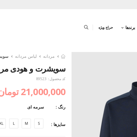
برندها
حراج ویژه
مردانه
لباس مردانه
سویشر
سویشرت و هودی مردا
کد محصول :
89523
21,000,000 تومان
رنگ :
سرمه ای
XL
L
M
S
سایزها :