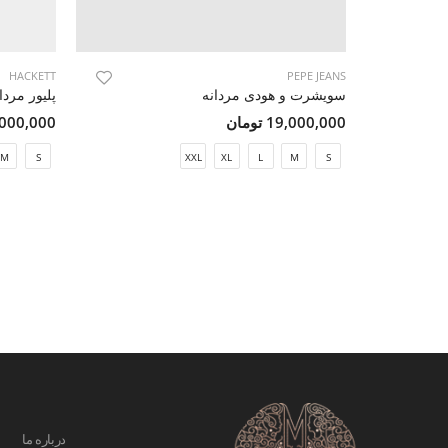
HACKETT
PEPE JEANS
سویشرت و هودی مردانه
پلیور مردا
19,000,000 تومان
45,000,000 ت
M
S
XXL
XL
L
M
S
درباره ما