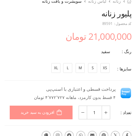
زنانه
لباس زنانه
سویشرت و بافت زنانه
پلیور زنانه
کد محصول :
89591
21,000,000 تومان
رنگ :
سفید
XL
L
M
S
XS
سایزها :
پرداخت قسطی و اعتباری با اسنپ‌پی
۴ قسط بدون کارمزد، ماهانه ۴٬۷۷۲٬۷۲۷ تومان
تعداد :
افزودن به سبد خرید