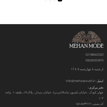
02188662520
09026503974
از شنبه تا چهارشنبه 9 تا 17
ایمیل :
Info@mehanpoush.ir
دفتر مرکزی :
جهان کودک ، خیابان نلسون ماندلا(جردن) ، خیابان پدیدار ، پلاک۶۶ ٫ طبقه ۱ ، واحد
۱۰۲
کد پستی ۱۵۱۸۸۳۳۱۲۱