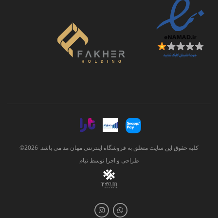
بالا در تولید لباس‌های رسمی‌تر و لباس پسرانه مجلسی
استفاده می‌شوند. برای فصول سردتر لباس‌هایی از جنس
جین، کاموا و پشم به کار می‌روند که علاوه بر گرم نگه
داشتن بدن، استحکام و مقاومت بیشتری نیز دارند.
رنگ‌بندی لباس‌های پسرانه نیز بسیار گسترده و متنوع
است. رنگ‌های پرطرفداری مانند سفید، مشکی، آبی،
سورمه‌ای، کرم، سبز، زرد، نارنجی و قرمز به وفور در
لباس‌های پسرانه دیده می‌شوند. علاوه بر رنگ‌ها، برخی از
پسرها طرح‌های شلوغ و پرانرژی را می‌پسندند. طرح‌هایی
مانند چهارخانه، راه‌راه و هاوایی به دلیل جذابیت و شور و
حالی که به لباس‌ها می‌دهند، مورد علاقه بسیاری از
کلیه حقوق این سایت متعلق به فروشگاه اینترنتی مهان مد می باشد. 2026©
کودکان هستند.
طراحی و اجرا توسط
تیام
برندهای محبوب لباس
پسرانه
در ایران برندهای خارجی متعددی در زمینه تولید پوشاک