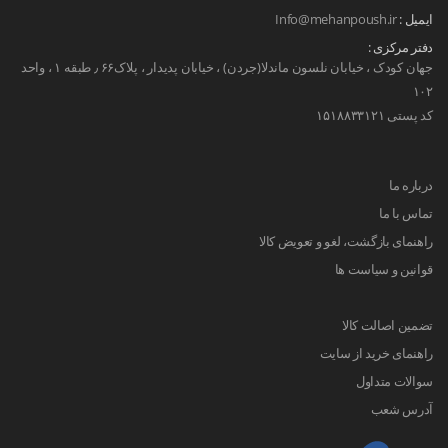
ایمیل :
Info@mehanpoush.ir
تنوع لباس پسرانه
دفتر مرکزی :
جهان کودک ، خیابان نلسون ماندلا(جردن) ، خیابان پدیدار ، پلاک۶۶ ٫ طبقه ۱ ، واحد
پوشاک پسران دارای انواع و اقسام متنوعی است که هر
۱۰۲
کد پستی ۱۵۱۸۸۳۳۱۲۱
کدام برای موقعیت‌ها و فصول مختلف مناسب‌اند. این
دسته از لباس‌ها شامل آیتم‌هایی مانند پیراهن‌های رسمی،
پلوشرت‌های نیمه‌رسمی، تیشرت‌های راحتی، کاپشن‌های
درباره ما
گرم برای فصول سرد، بادی‌های سبک، هودی‌های کلاه‌دار،
تماس با ما
پلیورهای بافتنی و شلوارهایی از جنس جین و کتان
راهنمای بازگشت، لغو و تعویض کالا
می‌شوند. شلوارک‌ها نیز جزو پوشاک محبوب پسربچه‌ها
قوانین و سیاست ها
برای فصول گرم‌تر هستند که به راحتی و آزادی حرکت
کمک می‌کنند. این پوشاک از مواد مختلفی تولید می‌شوند
تضمین اصالت کالا
که هر کدام ویژگی‌های خاص خود را دارند. پارچه‌های نخی
راهنمای خرید از سایت
و پنبه‌ای به دلیل نرمی و قابلیت تنفس بالا برای لباس
سوالات متداول
پسرانه راحتی و روزمره بسیار مناسب است. کتان و
آدرس شعب
جودون نیز از دیگر موادی هستند که به دلیل دوام و کیفیت