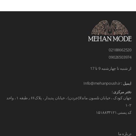
02188662520
09026503974
از شنبه تا چهارشنبه 9 تا 17
ایمیل :
Info@mehanpoush.ir
دفتر مرکزی :
جهان کودک ، خیابان نلسون ماندلا(جردن) ، خیابان پدیدار ، پلاک۶۶ ٫ طبقه ۱ ، واحد
۱۰۲
کد پستی ۱۵۱۸۸۳۳۱۲۱
درباره ما